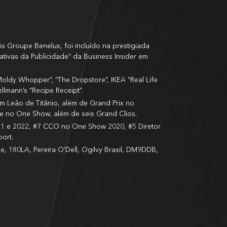
s Groupe Benelux, foi incluído na prestigiada
ativas da Publicidade” da Business Insider em
ldy Whopper”, “The Dropstore”, IKEA “Real Life
llmann’s “Recipe Receipt”.
m Leão de Titânio, além de Grand Prix no
ne no One Show, além de seis Grand Clios.
21 e 2022, #7 CCO no One Show 2020, #5 Diretor
ort.
, 180LA, Pereira O’Dell, Ogilvy Brasil, DM9DDB,