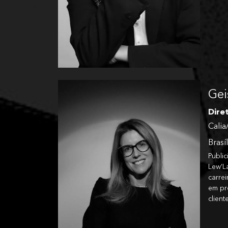
Gei
Dire
Calia
Brasíl
Publi
Lew’L
carre
em pr
clien