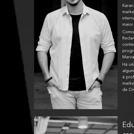
Karan
market
inter
maior 
Como 
Reclam
conte
progr
Marva
Há oit
algum
é pro
marke
de Cr
Edu