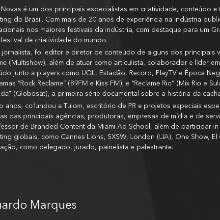
 Novas é um dos principais especialistas em criatividade, conteúdo
ing do Brasil. Com mais de 20 anos de experiência na indústria public
nacionais nos maiores festivais da indústria, com destaque para um G
festival de criatividade do mundo.
jornalista, foi editor e diretor de conteúdo de alguns dos principai
e (Multishow), além de atuar como articulista, colaborador e líder em
údo junto a players como UOL, Estadão, Record, PlayTV e Época Negó
amas “Rock Reclame” (89FM e Kiss FM); e “Reclame Rio” (Mix Rio e Sul
da" (Globosat), a primeira série documental sobre a história da cacha
o anos, cofundou a Tulom, escritório de PR e projetos especiais especi
as das principais agências, produtoras, empresas de mídia e de ser
fessor de Branded Content da Miami Ad School, além de participar in 
ting globais, como Cannes Lions, SXSW, London (LIA), One Show, El Oj
iação, como delegado, jurado, painelista e palestrante.
ardo Marques