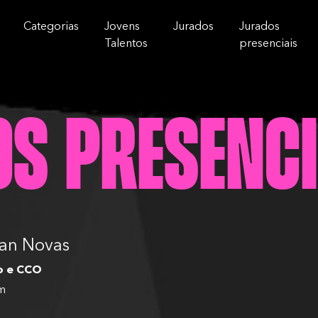
Categorias
Jovens
Jurados
Jurados
Talentos
presenciais
s Presenci
an Novas
o e CCO
m