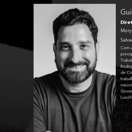
Gui
Dire
Mory
Salv
Com v
princi
Traba
Rodri
de Cr
traba
nacio
Gover
Lusóf