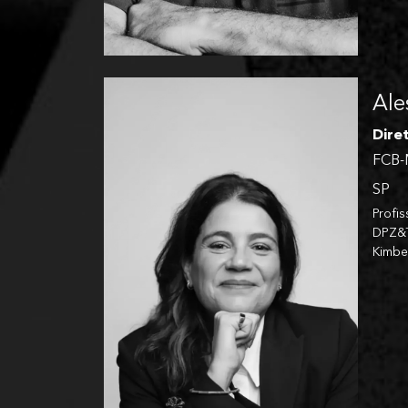
Ale
Dire
FCB-
SP
Profi
DPZ&T
Kimbe