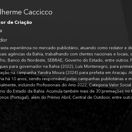
lherme Caccicco
tor de Criação
a
ador
asta experiência no mercado publicitário, atuando como redator e di
pais agências da Bahia, trabalhando com clientes nacionais e locais, 
lho, Banco do Nordeste, SEBRAE, Governo do Estado, entre outros. F
gues para governador na Bahia (2022), Luís Montenegro, para primeiro
iação na campanha Yandra Moura (2024) para prefeita em Aracaju. At
lha há 10 anos, sendo responsável pelas campanhas publicitárias e 
nalmente, incluindo Profissionais do Ano 2022, Categoria Valor Socia
no do Estado da Bahia. Acumula também mais de 30 premiações no P
onos (Portugal), além do Prêmio Abril, Central de Outdoor, entre outr