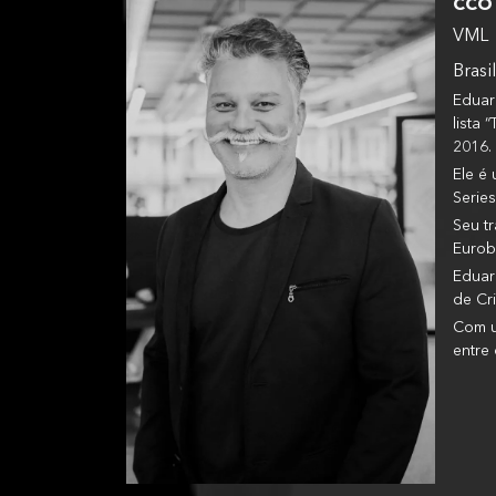
CCO
VML
Brasil
Eduar
lista
2016.
Ele é
Series
Seu t
Eurob
Eduar
de Cr
Com u
entre 